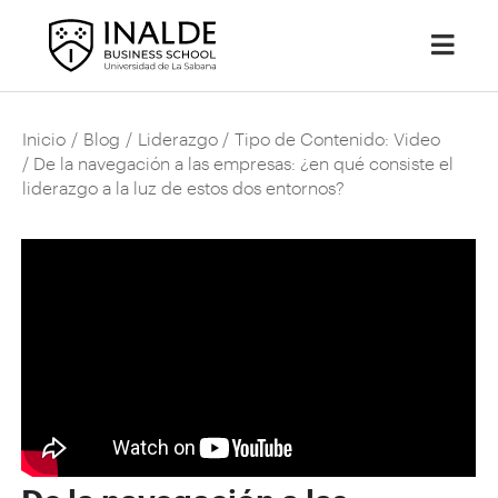
Inicio
/
Blog
/
Liderazgo
/
Tipo de Contenido: Video
/ De la navegación a las empresas: ¿en qué consiste el
liderazgo a la luz de estos dos entornos?