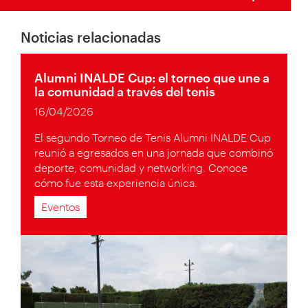
Noticias relacionadas
Alumni INALDE Cup: el torneo que une a
la comunidad a través del tenis
16/04/2026
El segundo Torneo de Tenis Alumni INALDE Cup
reunió a egresados en una jornada que combinó
deporte, comunidad y networking. Conoce
cómo fue esta experiencia única.
Eventos