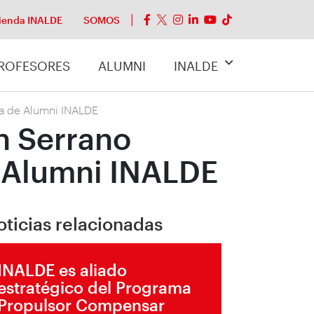
ienda INALDE
SOMOS
ROFESORES
ALUMNI
INALDE
ia de Alumni INALDE
n Serrano
e Alumni INALDE
oticias relacionadas
INALDE es aliado
estratégico del Programa
Propulsor Compensar