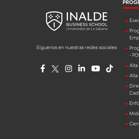
PROG
Exe
Prog
Empr
Síguenos en nuestras redes sociales
Prog
- P
Alta
Alta
Dire
Cad
Enf
Mid
Cent