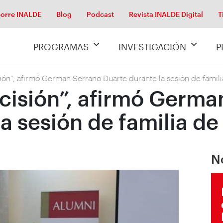
orre INALDE
Blog
Podcast
Revista INALDE Digital
T
PROGRAMAS
INVESTIGACIÓN
P
ión”, afirmó German Serrano Duarte durante la sesión de famil
cisión”, afirmó Germa
la sesión de familia d
N