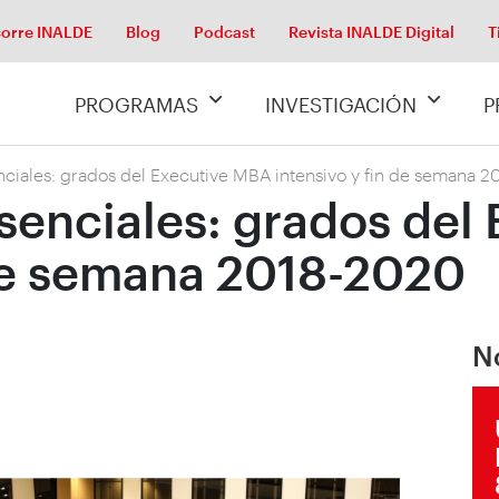
orre INALDE
Blog
Podcast
Revista INALDE Digital
T
PROGRAMAS
INVESTIGACIÓN
P
ciales: grados del Executive MBA intensivo y fin de semana 
enciales: grados del
 de semana 2018-2020
N