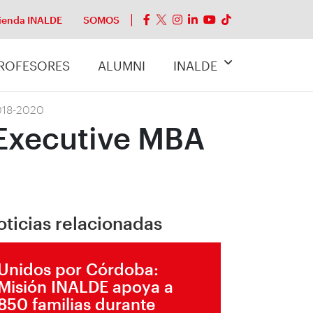
ienda INALDE
SOMOS
ROFESORES
ALUMNI
INALDE
2018-2020
 Executive MBA
oticias relacionadas
Unidos por Córdoba:
Misión INALDE apoya a
850 familias durante