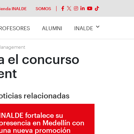
ienda INALDE
SOMOS
ROFESORES
ALUMNI
INALDE
 Management
a el concurso
ent
oticias relacionadas
INALDE fortalece su
presencia en Medellín con
una nueva promoción