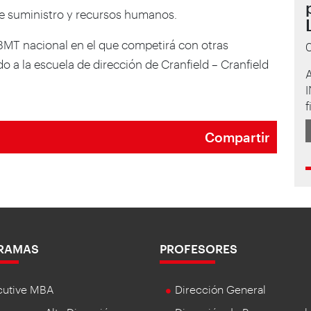
e suministro y recursos humanos.
 3MT nacional en el que competirá con otras
 a la escuela de dirección de Cranfield – Cranfield
A
I
f
Compartir
RAMAS
PROFESORES
cutive MBA
Dirección General