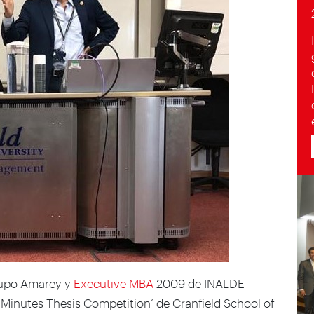
Grupo Amarey y
Executive MBA
2009 de INALDE
 Minutes Thesis Competition’ de Cranfield School of