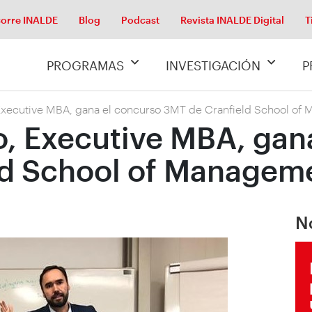
orre INALDE
Blog
Podcast
Revista INALDE Digital
T
PROGRAMAS
INVESTIGACIÓN
P
 Executive MBA, gana el concurso 3MT de Cranfield School of
o, Executive MBA, gan
ld School of Managem
N