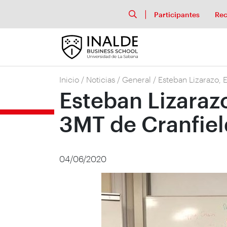
Participantes
Rec
Inicio
/
Noticias
/
General
/
Esteban Lizarazo,
Esteban Lizaraz
3MT de Cranfie
04/06/2020