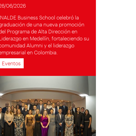
26/06/2026
INALDE Business School celebró la
graduación de una nueva promoción
del Programa de Alta Dirección en
Liderazgo en Medellín, fortaleciendo su
comunidad Alumni y el liderazgo
empresarial en Colombia.
Eventos