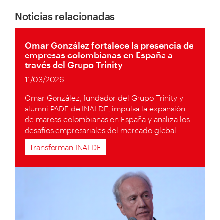
Noticias relacionadas
Omar González fortalece la presencia de
empresas colombianas en España a
través del Grupo Trinity
11/03/2026
Omar González, fundador del Grupo Trinity y
alumni PADE de INALDE, impulsa la expansión
de marcas colombianas en España y analiza los
desafíos empresariales del mercado global.
Transforman INALDE