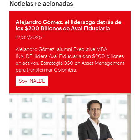
Noticias relacionadas
Alejandro Gómez: el liderazgo detrás de
los $200 Billones de Aval Fiduciaria
12/02/2026
Alejandro Gómez, alumni Executive MBA
INALDE, lidera Aval Fiduciaria con $200 billones
en activos. Estrategia 360 en Asset Management
para transformar Colombia.
Soy INALDE