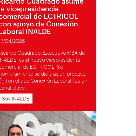
Ricardo Cuadrado asume
la vicepresidencia
comercial de ECTRICOL
con apoyo de Conexión
Laboral INALDE
17/04/2026
Ricardo Cuadrado, Executive MBA de
INALDE, es el nuevo vicepresidente
comercial de ECTRICOL. Su
nombramiento se dio tras un proceso
ágil en el que Conexión Laboral fue un
canal clave.
Soy INALDE