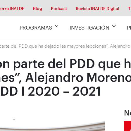
orre INALDE
Blog
Podcast
Revista INALDE Digital
T
PROGRAMAS
INVESTIGACIÓN
P
parte del PDD que ha dejado las mayores lecciones”, Alejandr
on parte del PDD que h
es”, Alejandro Moren
PDD I 2020 – 2021
N