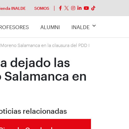
ienda INALDE
SOMOS
ROFESORES
ALUMNI
INALDE
o Moreno Salamanca en la clausura del PDD I
a dejado las
o Salamanca en
oticias relacionadas