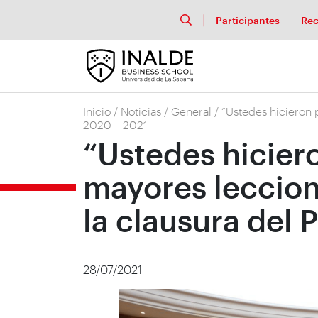
Participantes
Rec
Inicio
/
Noticias
/
General
/
“Ustedes hicieron 
2020 – 2021
“Ustedes hicier
mayores leccion
la clausura del 
28/07/2021