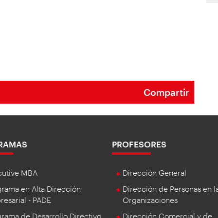
Compartir
RAMAS
PROFESORES
cutive MBA
Dirección General
rama en Alta Dirección
Dirección de Personas en l
esarial - PADE
Organizaciones
rama de Desarrollo Directivo
Dirección Comercial y de