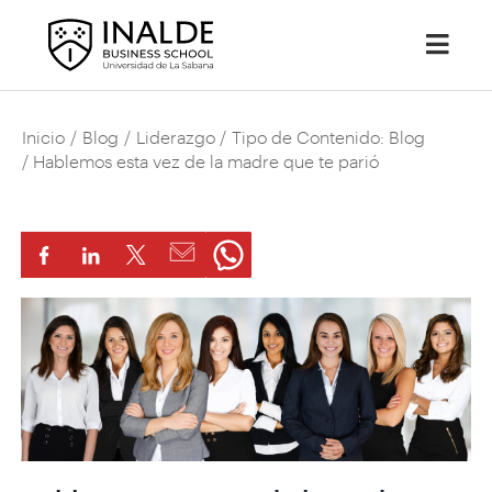
Inicio
/
Blog
/
Liderazgo
/
Tipo de Contenido: Blog
/ Hablemos esta vez de la madre que te parió