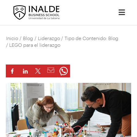
Inicio
/
Blog
/
Liderazgo
/
Tipo de Contenido: Blog
/ LEGO para el liderazgo