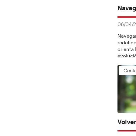
Naveg
06/04/
Navegan
redefin
orienta
evoluci
Conte
Volver