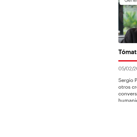
colombi
Empresa
influyen
acompañ
Tómat
05/02/
Sergio P
otros c
convers
humanid
servicio
hacer a
destino
valorar 