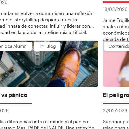
2026
18/03/2026
 nadar es volver a comunicar: una reflexión
ómo el storytelling despierta nuestra
Jaime Truji
d innata de conectar, influir y liderar con
analiza cómo
idad en la era de la inteligencia artificial.
económicos
década de t
por la innov
nidos Alumni
Blog
Contenid
 vs pánico
El peligr
2026
27/02/2026
las diferencias entre el miedo y el pánico
Suponer pue
ustavo Mas, PADE de INALDE. Una reflexión
relaciones 