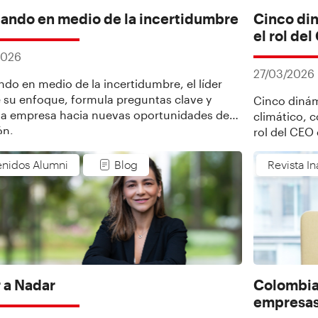
ando en medio de la incertidumbre
Cinco di
el rol de
2026
27/03/2026
do en medio de la incertidumbre, el líder
e su enfoque, formula preguntas clave y
Cinco dinám
 la empresa hacia nuevas oportunidades de
climático, c
ón.
rol del CEO
nidos Alumni
Blog
Revista I
 a Nadar
Colombia 
empresas