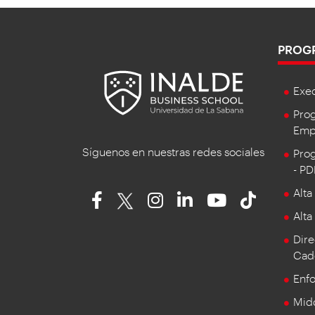
PROG
Exe
Prog
Empr
Síguenos en nuestras redes sociales
Prog
- P
Alta
Alta
Dire
Cad
Enf
Mid