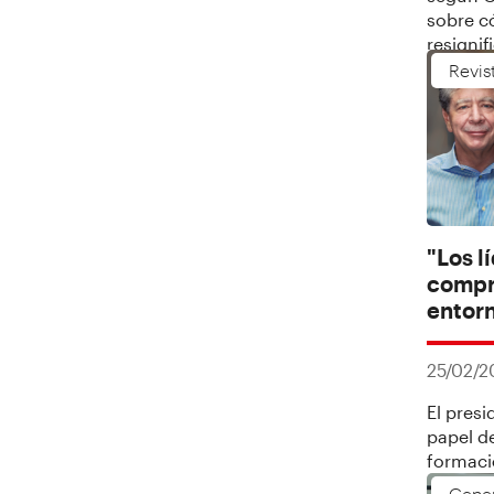
sobre c
resignif
para el
Revis
"Los l
compr
entor
25/02/2
El presi
papel d
formaci
los esc
Gene