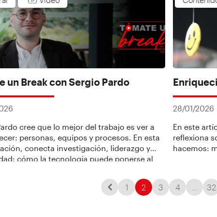
responsabili
ano. Desde 1944, la Asociación Nacional de
rios de Colombia, Andi, ha sido la voz más
te del sector productivo. El gremio ha
ado [...]
e un Break con Sergio Pardo
Enriqueci
2026
28/01/2026
ardo cree que lo mejor del trabajo es ver a
En este artí
recer: personas, equipos y procesos. En esta
reflexiona 
ación, conecta investigación, liderazgo y
hacemos: má
ad: cómo la tecnología puede ponerse al
 del hombre, por qué liderar es inspirar a
lgo bueno y qué decisiones cambian
1
2
3
4
…
32
s. Un episodio para tomar perspectiva,
la […]