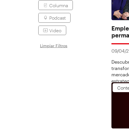
Columna
Podcast
Emplea
Video
perman
Limpiar Filtros
09/04/
Descubr
transfo
mercado 
estrate
Laboral
Conte