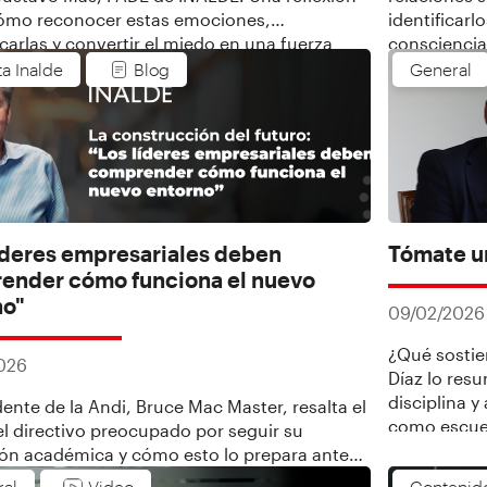
ómo reconocer estas emociones,
identificarl
icarlas y convertir el miedo en una fuerza
consciencia
 crecimiento personal.
Restrepo, P
ta Inalde
Blog
General
íderes empresariales deben
Tómate un
ender cómo funciona el nuevo
no"
09/02/2026
¿Qué sostie
026
Díaz lo resu
disciplina y
dente de la Andi, Bruce Mac Master, resalta el
como escuel
el directivo preocupado por seguir su
desafío de l
ón académica y cómo esto lo prepara ante
y de cómo l
enarios mixtos del entorno económico
ral
Video
Contenid