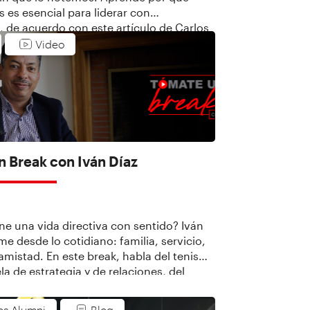
os es esencial para liderar con
, de acuerdo con este artículo de Carlos
DD de INALDE.
Video
 Break con Iván Díaz
ne una vida directiva con sentido? Iván
me desde lo cotidiano: familia, servicio,
 amistad. En este break, habla del tenis
a de estrategia y de relaciones, del
legar a públicos muy distintos en el aula,
as decisiones grande se toman con
os Alumni
Blog