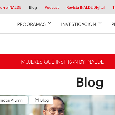
orre INALDE
Blog
Podcast
Revista INALDE Digital
T
PROGRAMAS
INVESTIGACIÓN
P
MUJERES QUE INSPIRAN BY INALDE
Blog
nidos Alumni
Blog