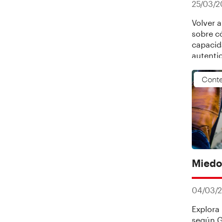
25/03/
Volver a
sobre c
capacida
autentic
Conte
Miedo
04/03/
Explora 
según G