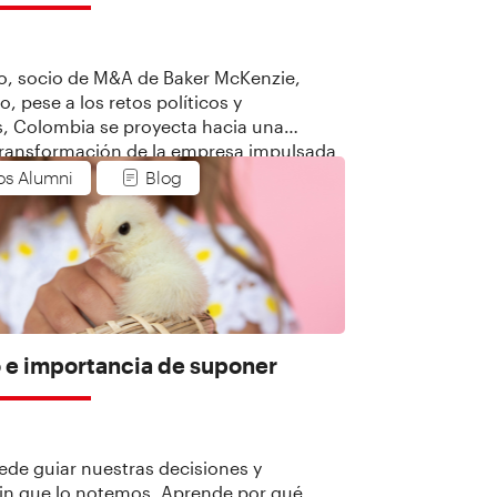
llo, socio de M&A de Baker McKenzie,
, pese a los retos políticos y
, Colombia se proyecta hacia una
ransformación de la empresa impulsada
ación, la tecnología y el futuro.
os Alumni
Blog
o e importancia de suponer
de guiar nuestras decisiones y
sin que lo notemos. Aprende por qué