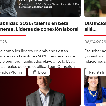
bilidad 2026: talento en beta
Distincio
ente. Líderes de conexión laboral
allá…
2026
08/04/202
e cómo los líderes colombianos están
Escuchar a
rmando su talento en 2026: tendencias del
y construir
ejecutivo, habilidades clave ante la IA y
relaciones s
gias reales de empleabilidad con Conexión
 INALDE.
nidos Alumni
Blog
Revista I