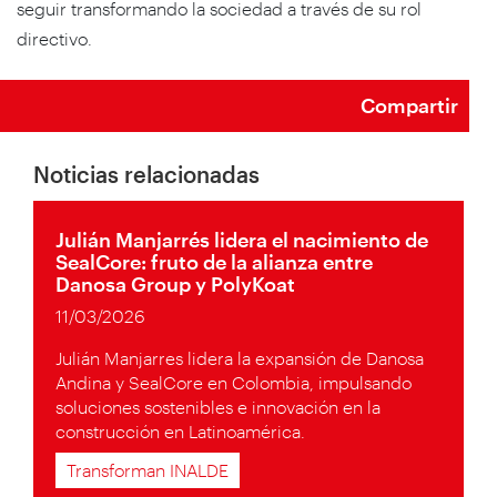
seguir transformando la sociedad a través de su rol
directivo.
Compartir
Noticias relacionadas
Julián Manjarrés lidera el nacimiento de
SealCore: fruto de la alianza entre
Danosa Group y PolyKoat
11/03/2026
Julián Manjarres lidera la expansión de Danosa
Andina y SealCore en Colombia, impulsando
soluciones sostenibles e innovación en la
construcción en Latinoamérica.
Transforman INALDE