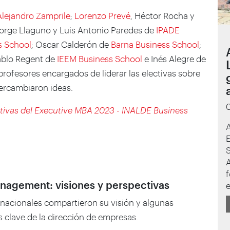
Alejandro Zamprile
;
Lorenzo Prevé
, Héctor Rocha y
Jorge Llaguno y Luis Antonio Paredes de
IPADE
s School
; Oscar Calderón de
Barna Business School
;
ablo Regent de
IEEM Business School
e Inés Alegre de
 profesores encargados de liderar las electivas sobre
tercambiaron ideas.
tivas del Executive MBA 2023 - INALDE Business
A
S
A
f
nagement
: visiones y perspectivas
ernacionales compartieron su visión y algunas
 clave de la dirección de empresas.