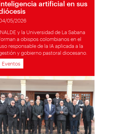
inteligencia artificial en sus
diócesis
04/05/2026
INALDE y la Universidad de La Sabana
forman a obispos colombianos en el
uso responsable de la IA aplicada a la
gestión y gobierno pastoral diocesano.
Eventos