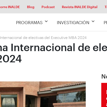
orre INALDE
Blog
Podcast
Revista INALDE Digital
T
PROGRAMAS
INVESTIGACIÓN
P
Internacional de electivas del Executive MBA 2024
a Internacional de ele
2024
N