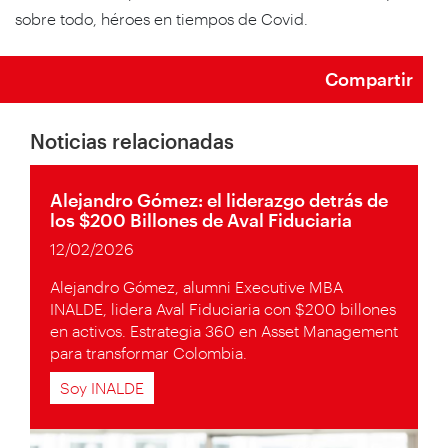
sobre todo, héroes en tiempos de Covid.
Compartir
Noticias relacionadas
Alejandro Gómez: el liderazgo detrás de
los $200 Billones de Aval Fiduciaria
12/02/2026
Alejandro Gómez, alumni Executive MBA
INALDE, lidera Aval Fiduciaria con $200 billones
en activos. Estrategia 360 en Asset Management
para transformar Colombia.
Soy INALDE