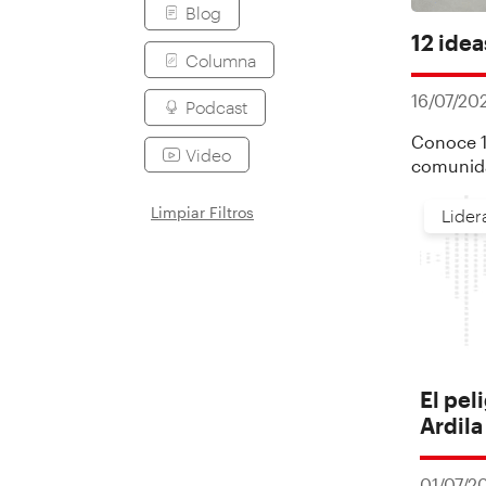
Blog
12 ide
Columna
16/07/20
Podcast
Conoce 12
Video
comunida
Limpiar Filtros
Lider
El pel
Ardila
01/07/2