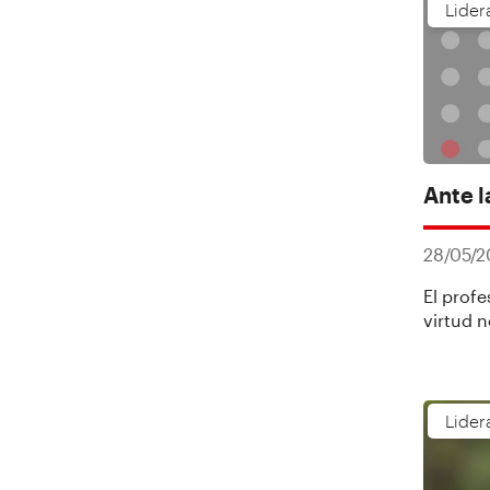
Lider
Ante l
28/05/
El prof
virtud 
Lider