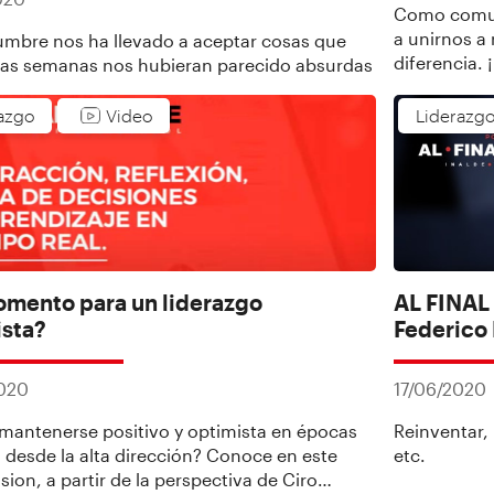
Como comun
a unirnos a
umbre nos ha llevado a aceptar cosas que
diferencia. 
as semanas nos hubieran parecido absurdas
azgo
Video
Liderazg
omento para un liderazgo
AL FINAL 
ista?
Federico
2020
17/06/2020
antenerse positivo y optimista en épocas
Reinventar,
s desde la alta dirección? Conoce en este
etc.
sion, a partir de la perspectiva de Ciro