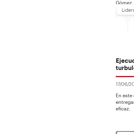
Gómez, 
#optimi
Lider
optimis
pesimist
Ejecuc
turbul
17/06/2
En este
entrega
eficaz.