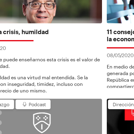
a crisis, humildad
11 consej
la econo
020
08/05/2020
e puede enseñarnos esta crisis es el valor de
ldad.
En medio de
generada po
ldad es una virtud mal entendida. Se la
República e
con inseguridad, timidez, incluso con
compartiero
recio de uno mismo.
economía e
aspectos fu
azgo
Podcast
Direcció
horarios fle
bienestar.