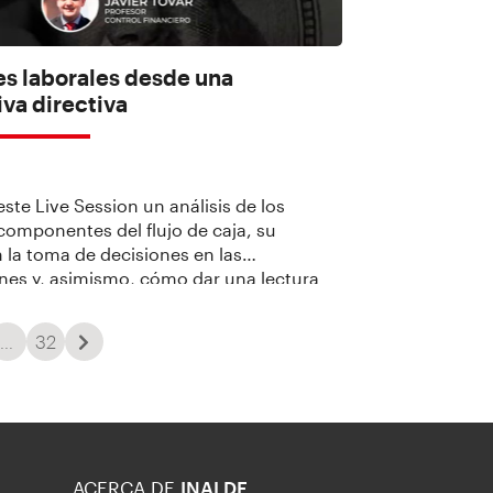
es laborales desde una
va directiva
ste Live Session un análisis de los
 componentes del flujo de caja, su
n la toma de decisiones en las
nes y, asimismo, cómo dar una lectura
 un flujo de caja y cuáles son sus
inductores en situaciones de crisis, a
…
32
onocimiento de Javier Tovar, profesor […]
ACERCA DE
INALDE