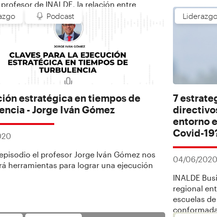
profesor de INALDE, la relación entre
smo y #liderazgo, qué es y qué no es el
azgo
Podcast
Liderazg
mo, las diferencias entre una visión
a, una realista y otra optimista y […]
ión estratégica en tiempos de
7 estrate
encia - Jorge Iván Gómez
directivo
entorno e
Covid-19
020
 episodio el profesor Jorge Iván Gómez nos
04/06/202
rá herramientas para lograr una ejecución
INALDE Busi
regional en
escuelas de
conformada