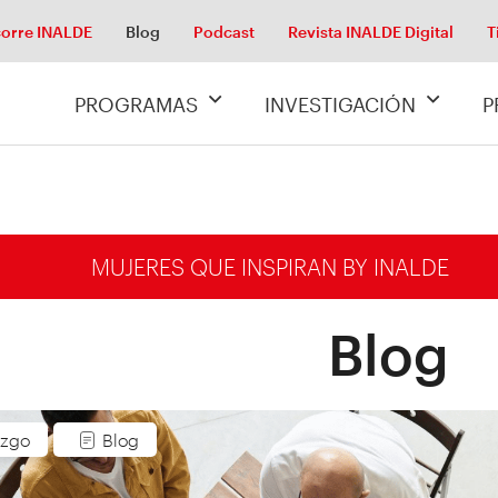
orre INALDE
Blog
Podcast
Revista INALDE Digital
T
PROGRAMAS
INVESTIGACIÓN
P
MUJERES QUE INSPIRAN BY INALDE
Blog
azgo
Blog