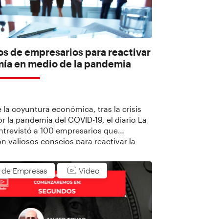
os de empresarios para reactivar
mía en medio de la pandemia
 la coyuntura económica, tras la crisis
r la pandemia del COVID-19, el diario La
ntrevistó a 100 empresarios que
n valiosos consejos para reactivar la
n Colombia, teniendo en cuenta
ndamentales como la movilidad,
n de Empresas
Video
xibles, planes de salud y medidas de