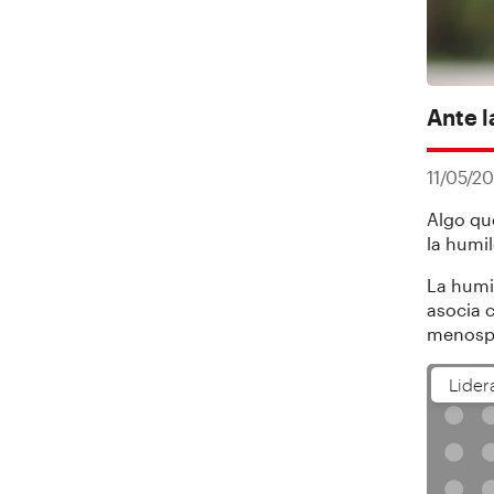
Ante l
11/05/2
Algo qu
la humi
La humi
asocia 
menosp
Lider