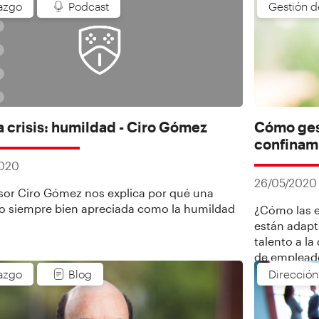
generales y 
azgo
Podcast
Gestión d
principales
preocupan l
desatada po
a crisis: humildad - Ciro Gómez
Cómo ges
confinami
2020
26/05/2020
esor Ciro Gómez nos explica por qué una
no siempre bien apreciada como la humildad
¿Cómo las 
están adapt
talento a la
de emplead
azgo
Blog
Direcció