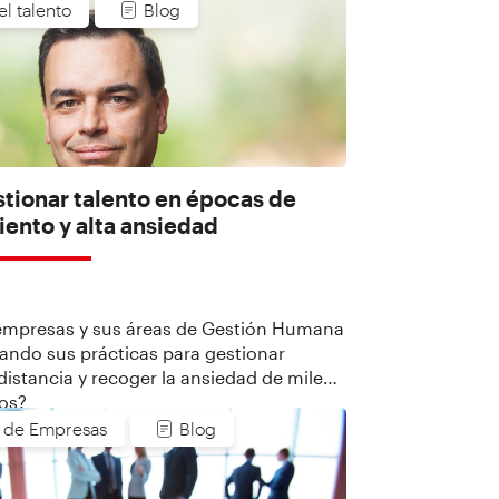
directivos funcionales, sobre los
el talento
Blog
 problemas y situaciones que más les
uego de la crisis económica y social
r el Covid-19.
tionar talento en épocas de
ento y alta ansiedad
empresas y sus áreas de Gestión Humana
ando sus prácticas para gestionar
 distancia y recoger la ansiedad de miles
os?
n de Empresas
Blog