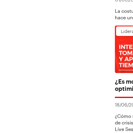
La cost
hace un
Lider
¿Es m
optim
18/06/
¿Cómo m
de crisi
Live Ses