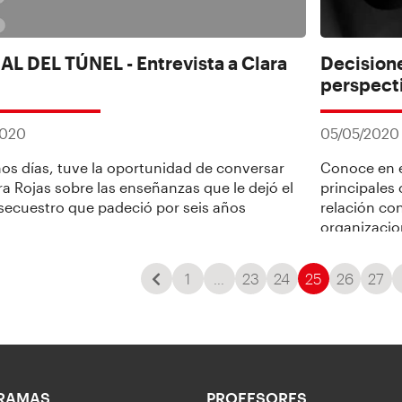
AL DEL TÚNEL - Entrevista a Clara
Decision
perspecti
2020
05/05/2020
os días, tuve la oportunidad de conversar
Conoce en e
ra Rojas sobre las enseñanzas que le dejó el
principales
e secuestro que padeció por seis años
relación co
organizacio
adecuada de
principales 
1
…
23
24
25
26
27
partir del c
RAMAS
PROFESORES