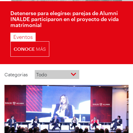
Detenerse para elegirse: parejas de Alumni
INALDE participaron en el proyecto de vida
matrimonial
Eventos
CONOCE
MÁS
Categorías
Todo