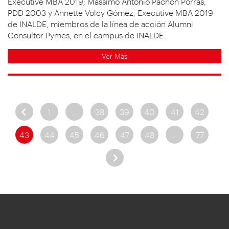
Executive MBA 2019; Massimo Antonio Pachón Porras,
PDD 2003 y Annette Volcy Gómez, Executive MBA 2019
de INALDE, miembros de la línea de acción Alumni
Consultor Pymes, en el campus de INALDE.
Ver Más
1
…
38
39
40
41
42
43
44
45
46
47
48
…
77