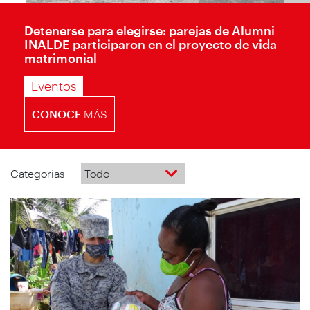
Detenerse para elegirse: parejas de Alumni
INALDE participaron en el proyecto de vida
matrimonial
Eventos
CONOCE
MÁS
Categorías
Todo