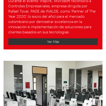
Durante el evento ‘Inspire’, Microsoft reconoció a
Controles Empresariales, empresa dirigida por
Rafael Tovar, PADE de INALDE, como ‘Partner of The
Year 2020’ (o socio del año) para el mercado
colombiano por demostrar excelencia en la
innovación e implementación de soluciones para
clientes basados en sus tecnologías.
Ver Más