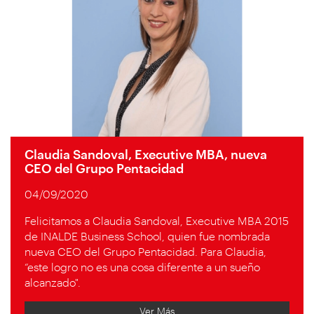
Claudia Sandoval, Executive MBA, nueva
CEO del Grupo Pentacidad
04/09/2020
Felicitamos a Claudia Sandoval, Executive MBA 2015
de INALDE Business School, quien fue nombrada
nueva CEO del Grupo Pentacidad. Para Claudia,
“este logro no es una cosa diferente a un sueño
alcanzado".
Ver Más