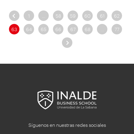
1
…
58
59
60
61
62
63
64
65
66
67
68
…
77
Síguenos en nuestras redes sociales