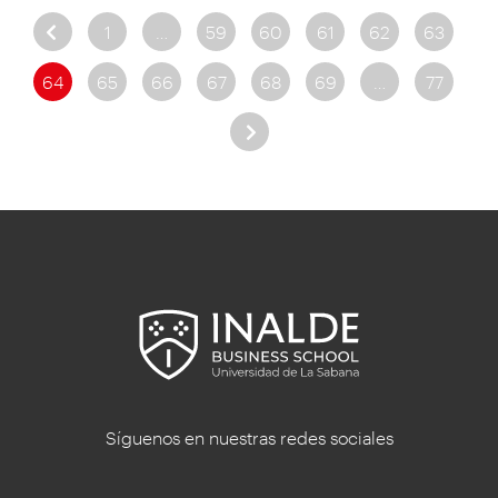
1
…
59
60
61
62
63
64
65
66
67
68
69
…
77
Síguenos en nuestras redes sociales