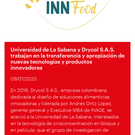
Universidad de La Sabana y Drycol S.A.S.
trabajan en la transferencia y apropiación de
nuevas tecnologías y productos
innovadores
09/07/2020
En 2016, Drycol S.A.S., empresa colombiana,
dedicada al diseño de soluciones alimenticias
innovadoras y liderada por Andrés Ortiz López,
gerente general y Executive MBA de INADE, se
acercó a la Universidad de La Sabana, interesados
en la tecnología de crioconcentración en bloque y
en película, que el grupo de investigación de