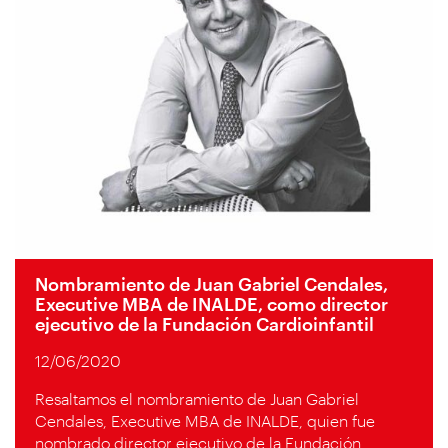
Nombramiento de Juan Gabriel Cendales,
Executive MBA de INALDE, como director
ejecutivo de la Fundación Cardioinfantil
12/06/2020
Resaltamos el nombramiento de Juan Gabriel
Cendales, Executive MBA de INALDE, quien fue
nombrado director ejecutivo de la Fundación