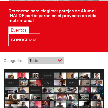
Detenerse para elegirse: parejas de Alumni
INALDE participaron en el proyecto de vida
matrimonial
Eventos
CONOCE
MÁS
Categorías
Todo