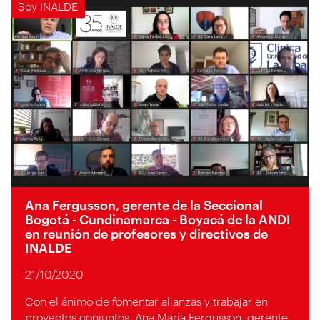
Soy INALDE
Ana Fergusson, gerente de la Seccional
Bogotá - Cundinamarca - Boyacá de la ANDI
en reunión de profesores y directivos de
INALDE
21/10/2020
Con el ánimo de fomentar alianzas y trabajar en
proyectos conjuntos, Ana María Fergusson, gerente