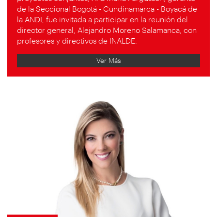
de la Seccional Bogotá - Cundinamarca - Boyacá de
la ANDI, fue invitada a participar en la reunión del
director general, Alejandro Moreno Salamanca, con
profesores y directivos de INALDE.
Ver Más