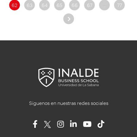
62
63
64
65
66
67
…
77
Síguenos en nuestras redes sociales